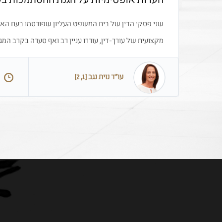
הערות אופטימיות על הגנת ההסתמכות בעק
מקצועית של עורך-דין, עוררו עניין רב ואף סערה בקרב המגז
עו״ד נוית נגב [1, 2]