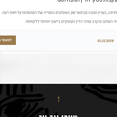
בות פסקי הדין תנובה וטגר
שני פסקי הדין של בית המשפט העליון שפורסמו בעת האחרונה, בעניין תנובה [3] וטגר [4], העוסקים בסוגייה של הסתמכות על חוות דעת
ר העסקי ובקרב עורכי הדין העוסקים בייעוץ יומיומי ללקוחות.
למאמר 
01.02.2008